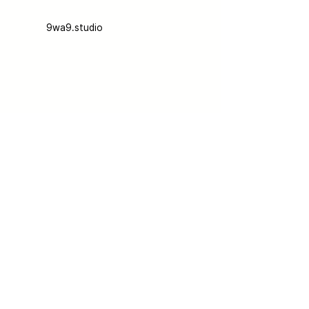
9wa9.studio
© 2025.NINEXNINE.All rights reserverd.
www.9wa9.com